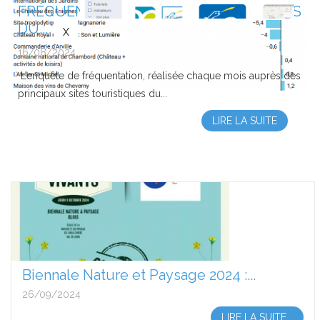
FRÉQUENTATION DES PRINCIPAUX SITES
DU...
16/08/2024
L’enquête de fréquentation, réalisée chaque mois auprès des
principaux sites touristiques du...
LIRE LA SUITE
Biennale Nature et Paysage 2024 :...
26/09/2024
LIRE LA SUITE...