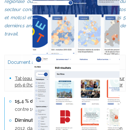
régionale ou nationale. Environ 6 emplois sur 10 du
secteur concernent le commerce de détail (hors autos
et motos) et un quart le commerce de gros. Sur les 5
dernières années, le commerce a
perdu 500 postes
de
travail.
Document associé :
Tableau de l'évolution de l'emploi salarié du secteur
privé (hors agriculture) par branche en Loir-et-Cher
15,4 % des emplois salariés du secteur privé
,
contre 16,8 % dans le Centre et 17,0 % en France.
Diminution des effectifs de 4 %
entre 2008 et
2012, davantage que dans le Centre (- 2,3 %) et en