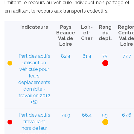
limitant le recours au véhicule individuel non partagé et
en facilitant le recours aux transports collectifs.
Indicateurs
Pays
Loir-
Rang
Régio
Beauce
et-
du
Centr
Val de
Cher
dept.
Val d
Loire
Loire
Part des actifs
82,4
81,4
75
77,7
utilisant un
véhicule pour
leurs
déplacements
domicile -
travail en 2012
(%)
Part des actifs
74,9
66,4
59
67,6
travaillant
hors de leur