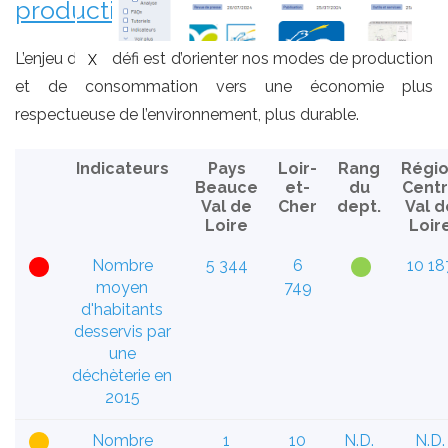
production durables
L’enjeu de ce défi est d’orienter nos modes de production
et de consommation vers une économie plus
respectueuse de l’environnement, plus durable.
Indicateurs
Pays
Loir-
Rang
Régi
Beauce
et-
du
Cent
Val de
Cher
dept.
Val d
Loire
Loir
Nombre
5 344
6
10 18
moyen
749
d'habitants
desservis par
une
déchèterie en
2015
Nombre
1
10
N.D.
N.D.