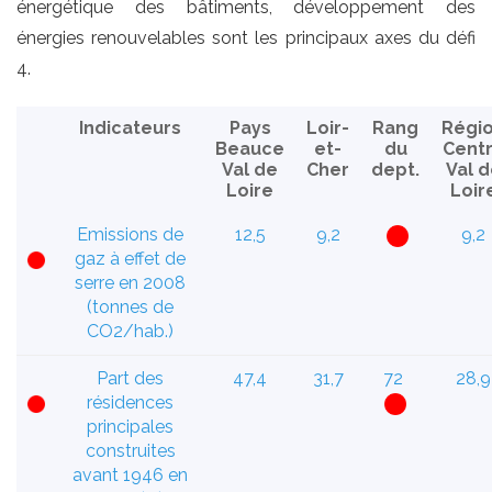
énergétique des bâtiments, développement des
énergies renouvelables sont les principaux axes du défi
4.
Indicateurs
Pays
Loir-
Rang
Régi
Beauce
et-
du
Cent
Val de
Cher
dept.
Val d
Loire
Loir
Emissions de
12,5
9,2
9,2
gaz à effet de
serre en 2008
(tonnes de
CO2/hab.)
Part des
47,4
31,7
72
28,9
résidences
principales
construites
avant 1946 en