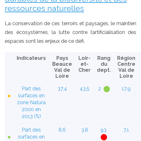
ressources naturelles
La conservation de ces terroirs et paysages, le maintien
des écosystèmes, la lutte contre l’artificialisation des
espaces sont les enjeux de ce défi.
Indicateurs
Pays
Loir-
Rang
Région
Beauce
et-
du
Centre
Val de
Cher
dept.
Val de
Loire
Loire
Part des
37,4
43,5
2
17,9
surfaces en
zone Natura
2000 en
2013 (%)
Part des
8,6
3,8
93
7,1
surfaces en