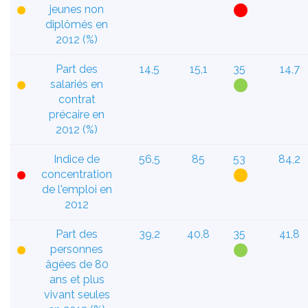
jeunes non
diplômés en
2012 (%)
Part des
14,5
15,1
35
14,7
salariés en
contrat
précaire en
2012 (%)
Indice de
56,5
85
53
84,2
concentration
de l'emploi en
2012
Part des
39,2
40,8
35
41,8
personnes
âgées de 80
ans et plus
vivant seules