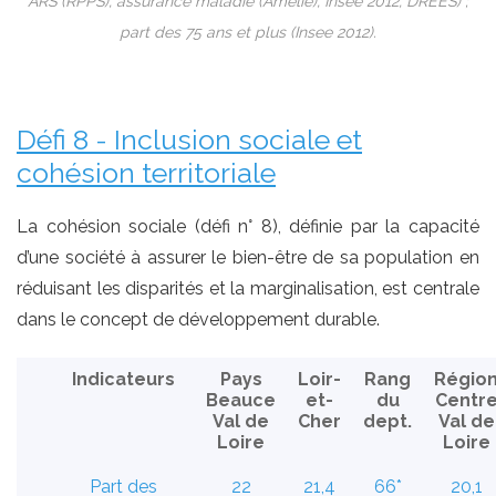
ARS (RPPS), assurance maladie (Amelie), Insee 2012, DREES) ;
part des 75 ans et plus (Insee 2012).
Défi 8 - Inclusion sociale et
cohésion territoriale
La cohésion sociale (défi n° 8), définie par la capacité
d’une société à assurer le bien-être de sa population en
réduisant les disparités et la marginalisation, est centrale
dans le concept de développement durable.
Indicateurs
Pays
Loir-
Rang
Régio
Beauce
et-
du
Centr
Val de
Cher
dept.
Val de
Loire
Loire
Part des
22
21,4
66*
20,1