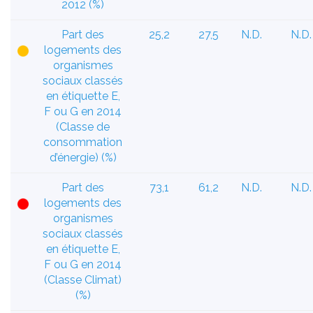
2012 (%)
Part des
25,2
27,5
N.D.
N.D.
logements des
organismes
sociaux classés
en étiquette E,
F ou G en 2014
(Classe de
consommation
d’énergie) (%)
Part des
73,1
61,2
N.D.
N.D.
logements des
organismes
sociaux classés
en étiquette E,
F ou G en 2014
(Classe Climat)
(%)