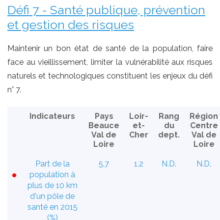
Défi 7 - Santé publique, prévention
et gestion des risques
Maintenir un bon état de santé de la population, faire
face au vieillissement, limiter la vulnérabilité aux risques
naturels et technologiques constituent les enjeux du défi
n° 7.
Indicateurs
Pays
Loir-
Rang
Région
Beauce
et-
du
Centre
Val de
Cher
dept.
Val de
Loire
Loire
Part de la
5,7
1,2
N.D.
N.D.
population à
plus de 10 km
d'un pôle de
santé en 2015
(%)