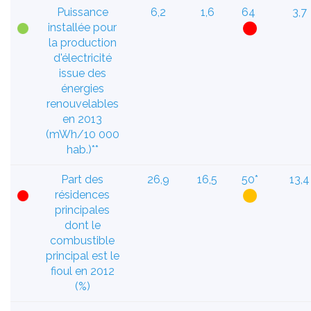
Puissance
6,2
1,6
64
3,7
installée pour
la production
d'électricité
issue des
énergies
renouvelables
en 2013
(mWh/10 000
hab.)**
Part des
26,9
16,5
50*
13,4
résidences
principales
dont le
combustible
principal est le
fioul en 2012
(%)