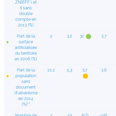
ZNIEFF I et
II sans
double
compte en
2013 (%)
Part de la
2
3,2
31
3,7
surface
artificialisée
du territoire
en 2006 (%)
Part de la
10,2
5,3
57
3,6
population
sans
document
d'urbanisme
en 2014
(%)**
Nombre de
2
23
N.D.
126