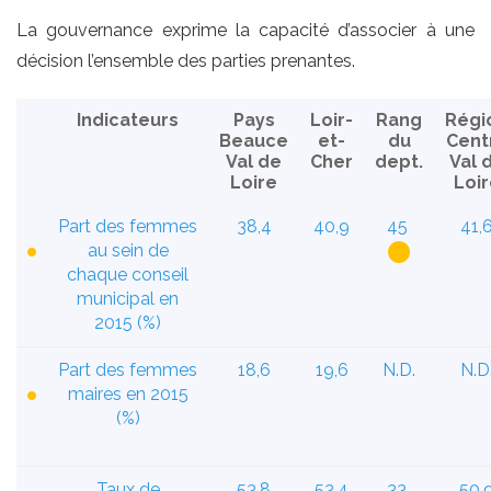
La gouvernance exprime la capacité d’associer à une
décision l’ensemble des parties prenantes.
Indicateurs
Pays
Loir-
Rang
Régi
Beauce
et-
du
Cent
Val de
Cher
dept.
Val 
Loire
Loir
Part des femmes
38,4
40,9
45
41,
au sein de
chaque conseil
municipal en
2015 (%)
Part des femmes
18,6
19,6
N.D.
N.D
maires en 2015
(%)
Taux de
53,8
53,4
33
50,