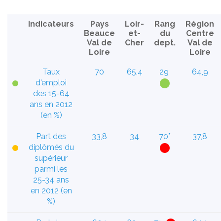
Indicateurs
Pays
Loir-
Rang
Région
Beauce
et-
du
Centre
Val de
Cher
dept.
Val de
Loire
Loire
Taux
70
65,4
29
64,9
d'emploi
des 15-64
ans en 2012
(en %)
Part des
33,8
34
70*
37,8
diplômés du
supérieur
parmi les
25-34 ans
en 2012 (en
%)