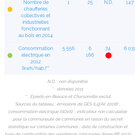
Nombre de
1
25
N.D.
147
chaufferies
collectives et
industrielles
fonctionnant
au bois en 2014
Consommation
5 556
6
74
6 03
électrique en
166
2012
(kwh/hab.)**
N.D. : non disponible
* : données 2011
** : Epieds-en-Beauce et Charsonville exclut
Sources du tableau : émissions de GES (Lig’Air 2008) ;
consommation électrique (SOeS) - indicateur non calculable
pour la communauté de communes en raison du secret
statistique sur certaines communes ; date de construction et
type de combustible des résidences principales (Insee RP 2012)