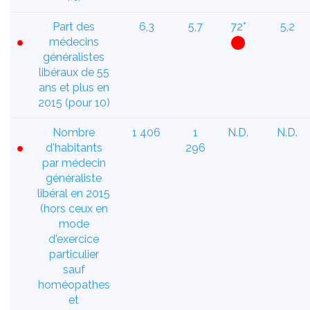
Part des
6,3
5,7
72*
5,2
médecins
généralistes
libéraux de 55
ans et plus en
2015 (pour 10)
Nombre
1 406
1
N.D.
N.D.
d'habitants
296
par médecin
généraliste
libéral en 2015
(hors ceux en
mode
d'exercice
particulier
sauf
homéopathes
et