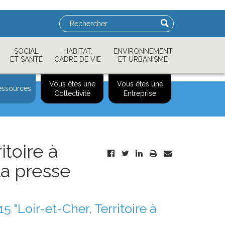
Rechercher
SOCIAL
HABITAT,
ENVIRONNEMENT
ET SANTÉ
CADRE DE VIE
ET URBANISME
Vous êtes une
Vous êtes une
essources
Collectivité
Entreprise
itoire à
 la presse
Facebook
Twitter
Linkedin
Imprimer
E-
mail
 "Loir-et-Cher, Territoire à