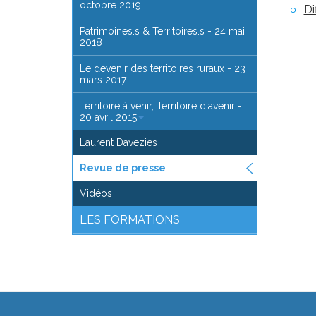
octobre 2019
Di
Patrimoines.s & Territoires.s - 24 mai
2018
Le devenir des territoires ruraux - 23
mars 2017
Territoire à venir, Territoire d'avenir -
20 avril 2015
Laurent Davezies
Revue de presse
Vidéos
LES FORMATIONS