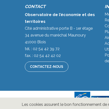
CONTACT
I
Me
Observatoire de l’économie et des
Re
territoires
Co
Cité administrative porte B - 1er étage
Pl
34 avenue du maréchal Maunoury
Ai
41000 Blois
Ac
tél. : 02 54 42 39 72
Ut
Po
fax. : 02 54 42 42 02
de
CONTACTEZ-NOUS
Les cookies assurent le bon fonctionnement de nos