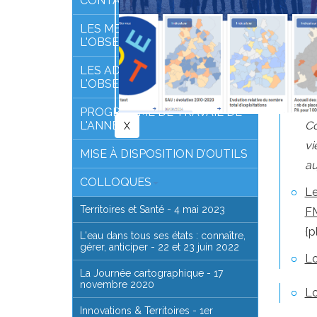
CONTACTER L'OBSERVATOIRE
LES MEMBRES DE
Qu
L'OBSERVATOIRE
Lo
LES ADMINISTRATEURS DE
L'OBSERVATOIRE
Ar
n°
PROGRAMME DE TRAVAIL DE
L'ANNÉE
Co
vi
MISE À DISPOSITION D’OUTILS
au
COLLOQUES
Le
Territoires et Santé - 4 mai 2023
F
{p
L'eau dans tous ses états : connaître,
gérer, anticiper - 22 et 23 juin 2022
Lo
La Journée cartographique - 17
novembre 2020
Lo
Innovations & Territoires - 1er