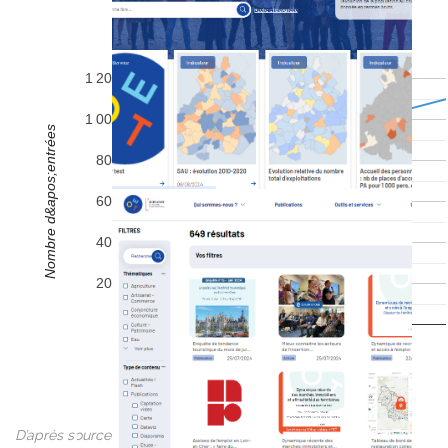
1 200 000
1 000 000
Nombre d&apos;entrées
800 000
600 000
400 000
200 000
0
2016
2017
2018
D’après source : Enquête Observatoire/ADT/CRT