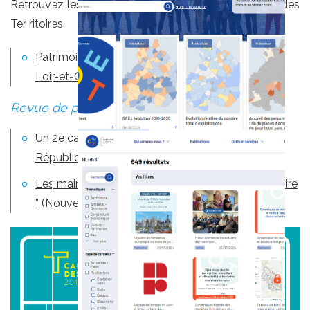
Retrouvez les articles de l'édition 2018 du Carrefour des
Ter
ritoires.
Patrimoines et territoires, quelles dynamiques en
Loir-et-Cher ?
Re
vue
de presse :
Un 2e carrefour pour les territoires (Nouvelle
République 25/05/2018)
Les maires doivent s’allier et jouer la carte “ territoire
” (Nouvelle République 25/05/2018)