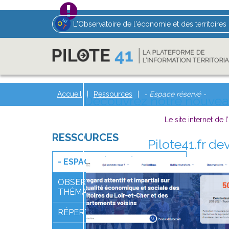
L'Observatoire de l'économie et des territoires
Accueil
Ressources
- Espace réservé -
Découvrez notre nouveau 
Le site internet de 
RESSOURCES
Pilote41.fr de
- ESPACE RÉSERVÉ -
OBSERVATOIRES
THÉMATIQUES
RÉPERTOIRES ET GUIDES