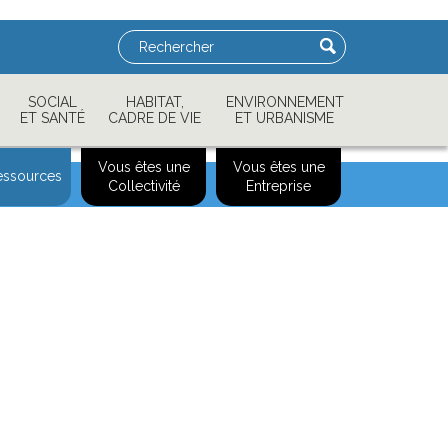
Rechercher
SOCIAL
HABITAT,
ENVIRONNEMENT
ET SANTÉ
CADRE DE VIE
ET URBANISME
Vous êtes une
Vous êtes une
essources
Collectivité
Entreprise