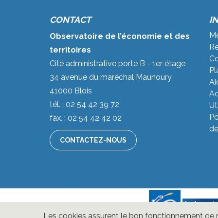
CONTACT
I
Me
Observatoire de l’économie et des
Re
territoires
Co
Cité administrative porte B - 1er étage
Pl
34 avenue du maréchal Maunoury
Ai
41000 Blois
Ac
tél. : 02 54 42 39 72
Ut
Po
fax. : 02 54 42 42 02
de
CONTACTEZ-NOUS
Les cookies assurent le bon fonctionnement de nos