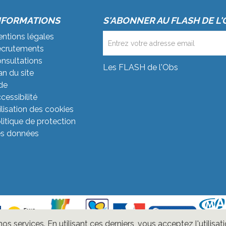
NFORMATIONS
S'ABONNER AU FLASH DE L'
ntions légales
crutements
nsultations
Les FLASH de l'Obs
an du site
de
cessibilité
ilisation des cookies
litique de protection
s données
 services. En utilisant ces derniers, vous acceptez l'utilisat