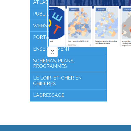
ATLAS
PUBLICATIONS
WEBSIG PILOTE41
PORTAIL CARTOGRAPHIQUE
ENSEIGNEMENT
SCHÉMAS, PLANS,
PROGRAMMES
LE LOIR-ET-CHER EN
CHIFFRES
L'ADRESSAGE